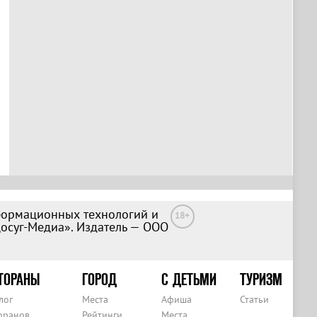
формационных технологий и
18+
Досуг-Медиа». Издатель — ООО
ТОРАНЫ
ГОРОД
С ДЕТЬМИ
ТУРИЗМ
лог
Места
Афиша
Статьи
оранов
Рейтинги
Места