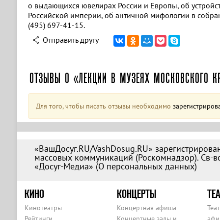
о выдающихся ювелирах России и Европы, об устройст
Российской империи, об античной мифологии в собра
(495) 697-41-15.
Отправить другу
ОТЗЫВЫ О «ЛЕКЦИИ В МУЗЕЯХ МОСКОВСКОГО К
Для того, чтобы писать отзывы необходимо
зарегистриров
«ВашДосуг.RU/VashDosug.RU» зарегистрирован
массовых коммуникаций (Роскомнадзор). Св-во
«Досуг-Медиа» (
О персональных данных
)
КИНО
КОНЦЕРТЫ
ТЕА
Кинотеатры
Концертная афиша
Теа
Рейтинги
Концертные залы и
афи