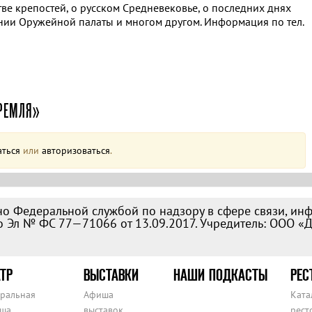
ве крепостей, о русском Средневековье, о последних днях
нии Оружейной палаты и многом другом. Информация по тел.
РЕМЛЯ»
аться
или
авторизоваться
.
о Федеральной службой по надзору в сфере связи, ин
 Эл № ФС 77—71066 от 13.09.2017. Учредитель: ООО «
ТР
ВЫСТАВКИ
НАШИ ПОДКАСТЫ
РЕС
тральная
Афиша
Ката
ша
выставок
рест