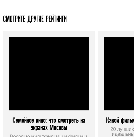
СМОТРИТЕ ДРУГИЕ РЕЙТИНГИ
Семейное кино: что смотреть на
Какой фильм
экранах Москвы
20 лучших 
идеальных
Веселые мультфильмы и фильмы,