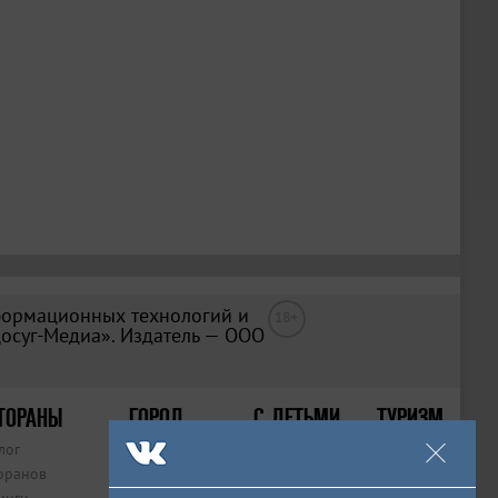
формационных технологий и
18+
Досуг-Медиа». Издатель — ООО
ТОРАНЫ
ГОРОД
С ДЕТЬМИ
ТУРИЗМ
лог
Места
Афиша
Статьи
оранов
Рейтинги
Места