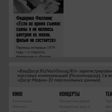
Федерико Феллини:
«Если во время съемок
сцены я не являюсь
центром их жизни,
фильм не состоится»
Перевод интервью 1979
года — о старости,
феминизме и «Городе
женщин».
«ВашДосуг.RU/VashDosug.RU» зарегистрирован
массовых коммуникаций (Роскомнадзор). Св-во
«Досуг-Медиа» (
О персональных данных
)
КИНО
КОНЦЕРТЫ
ТЕА
Кинотеатры
Концертная афиша
Теа
Рейтинги
Концертные залы и
афи