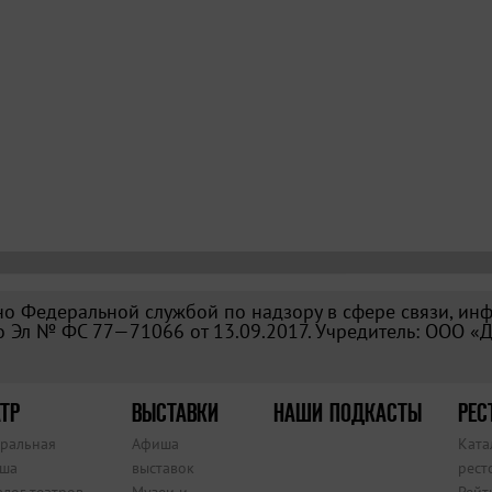
о Федеральной службой по надзору в сфере связи, ин
 Эл № ФС 77—71066 от 13.09.2017. Учредитель: ООО «
ТР
ВЫСТАВКИ
НАШИ ПОДКАСТЫ
РЕС
тральная
Афиша
Ката
ша
выставок
рест