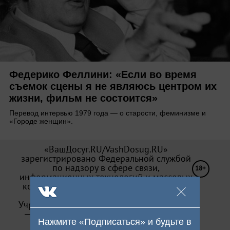
Федерико Феллини: «Если во время
съемок сцены я не являюсь центром их
жизни, фильм не состоится»
Перевод интервью 1979 года — о старости, феминизме и
«Городе женщин».
«ВашДосуг.RU/VashDosug.RU»
зарегистрировано Федеральной службой
по надзору в сфере связи,
18+
информационных технологий и массовых
коммуникаций (Роскомнадзор). Св-во Эл
№ ФС 77—71066 от 13.09.2017.
Учредитель: ООО «Досуг-Медиа». Издатель
— ООО «Досуг-Медиа» (
О персональных
Нажмите «Подписаться» и будьте в
данных
)