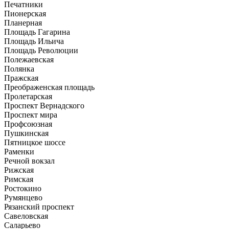
Печатники
Пионерская
Планерная
Площадь Гагарина
Площадь Ильича
Площадь Революции
Полежаевская
Полянка
Пражская
Преображенская площадь
Пролетарская
Проспект Вернадского
Проспект мира
Профсоюзная
Пушкинская
Пятницкое шоссе
Раменки
Речной вокзал
Рижская
Римская
Ростокино
Румянцево
Рязанский проспект
Савеловская
Саларьево