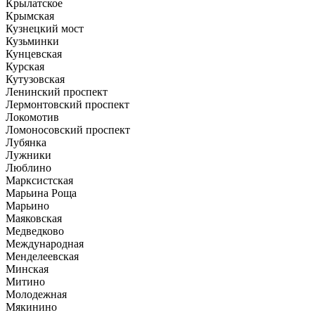
Крылатское
Крымская
Кузнецкий мост
Кузьминки
Кунцевская
Курская
Кутузовская
Ленинский проспект
Лермонтовский проспект
Локомотив
Ломоносовский проспект
Лубянка
Лужники
Люблино
Марксистская
Марьина Роща
Марьино
Маяковская
Медведково
Международная
Менделеевская
Минская
Митино
Молодежная
Мякинино