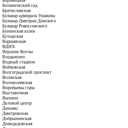
Боровицкая
Ботанический сад
Братиславская
Бульвар адмирала Ушакова
Бульвар Дмитрия Донского
Бульвар Рокоссовского
Бунинская аллея
Бутырская
Варшавская
ВДНХ
Верхние Котлы
Владыкино
Водный стадион
Войковская
Волгоградский проспект
Волжская
Волоколамская
Воробьевы горы
Выставочная
Выхино
Деловой центр
Динамо
Дмитровская
Добрынинская
Домодедовская