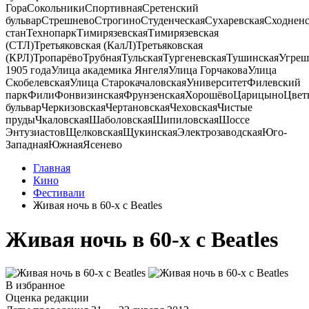
Гора
Сокольники
Спортивная
Сретенский
бульвар
Стрешнево
Строгино
Студенческая
Сухаревская
Сходненс
стан
Технопарк
Тимирязевская
Тимирязевская
(СТЛ)
Третьяковская (КалЛ)
Третьяковская
(КРЛ)
Тропарёво
Трубная
Тульская
Тургеневская
Тушинская
Угреш
1905 года
Улица академика Янгеля
Улица Горчакова
Улица
Скобелевская
Улица Старокачаловская
Университет
Филевский
парк
Фили
Фонвизинская
Фрунзенская
Хорошёво
Царицыно
Цвет
бульвар
Черкизовская
Чертановская
Чеховская
Чистые
пруды
Чкаловская
Шаболовская
Шипиловская
Шоссе
Энтузиастов
Щелковская
Щукинская
Электрозаводская
Юго-
Западная
Южная
Ясенево
Главная
Кино
Фестивали
Живая ночь в 60-х с Beatles
Живая ночь в 60-х с Beatles
В избранное
Оценка редакции