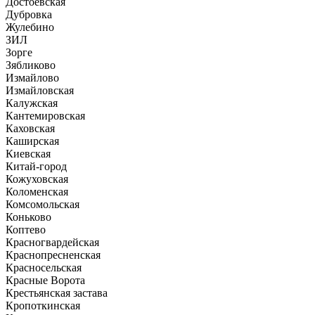
Достоевская
Дубровка
Жулебино
ЗИЛ
Зорге
Зябликово
Измайлово
Измайловская
Калужская
Кантемировская
Каховская
Каширская
Киевская
Китай-город
Кожуховская
Коломенская
Комсомольская
Коньково
Коптево
Красногвардейская
Краснопресненская
Красносельская
Красные Ворота
Крестьянская застава
Кропоткинская