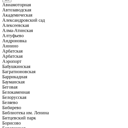
Авиамоторная
Автозаводская
Академическая
Александровский сад
Алексеевская
Алма-Атинская
Алтуфьево
Андроновка
Аннино
Арбатская
Арбатская
Аэропорт
Бабушкинская
Багратионовская
Баррикадная
Бауманская
Беговая
Белокаменная
Белорусская
Беляево
Бибирево
Библиотека им. Ленина
Битцевский парк
Борисово