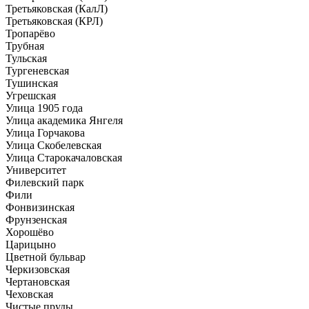
Третьяковская (КалЛ)
Третьяковская (КРЛ)
Тропарёво
Трубная
Тульская
Тургеневская
Тушинская
Угрешская
Улица 1905 года
Улица академика Янгеля
Улица Горчакова
Улица Скобелевская
Улица Старокачаловская
Университет
Филевский парк
Фили
Фонвизинская
Фрунзенская
Хорошёво
Царицыно
Цветной бульвар
Черкизовская
Чертановская
Чеховская
Чистые пруды