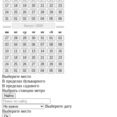
17
18
19
20
21
22
23
24
25
26
27
28
29
30
31
01
02
03
04
05
06
Август 2026
пн
вт
ср
чт
пт
сб
вс
27
28
29
30
31
01
02
03
04
05
06
07
08
09
10
11
12
13
14
15
16
17
18
19
20
21
22
23
24
25
26
27
28
29
30
31
01
02
03
04
05
06
Выберите место
В пределах бульварного
В пределах садового
Выбрать станции метро
Выберите дату
Выберите место