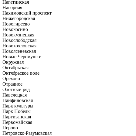
Нагатинская
Нагорная
Нахимовский проспект
Нижегородская
Новогиреево
Новокосино
Новокузнецкая
Новослободская
Новохохловская
Новоясеневская
Новые Черемушки
Окружная
Октябрьская
Октябрьское поле
Орехово
Отрадное
Охотный ряд
Павелецкая
Панфиловская
Парк культуры
Парк Победы
Партизанская
Первомайская
Перово
Петровско-Разумовская