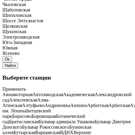
Чкаловская
Шаболовская
Шипиловская
Шоссе Энтузиастов
Щелковская
Щукинская
Электрозаводская
Юго-Западная
Южная
Ясенево
Выберите станции
Применить
Авиамоторная
Автозаводская
Академическая
Александровский
сад
Алексеевская
Алма-
Атинская
Алтуфьево
Андроновка
Аннино
Арбатская
Арбатская
Аэ
им. Ленина
Битцевский
парк
Борисово
Боровицкая
Ботанический
сад
Братиславская
Бульвар адмирала Ушакова
Бульвар Дмитрия
Донского
Бульвар Рокоссовского
Бунинская
аллея
Бутырская
Варшавская
ВДНХ
Верхние