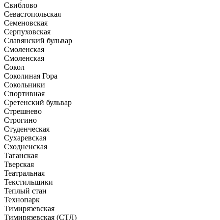
Свиблово
Севастопольская
Семеновская
Серпуховская
Славянский бульвар
Смоленская
Смоленская
Сокол
Соколиная Гора
Сокольники
Спортивная
Сретенский бульвар
Стрешнево
Строгино
Студенческая
Сухаревская
Сходненская
Таганская
Тверская
Театральная
Текстильщики
Теплый стан
Технопарк
Тимирязевская
Тимирязевская (СТЛ)