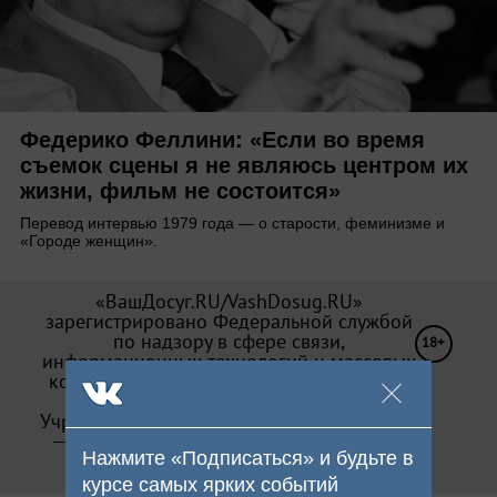
Федерико Феллини: «Если во время
съемок сцены я не являюсь центром их
жизни, фильм не состоится»
Перевод интервью 1979 года — о старости, феминизме и
«Городе женщин».
«ВашДосуг.RU/VashDosug.RU»
зарегистрировано Федеральной службой
по надзору в сфере связи,
18+
информационных технологий и массовых
коммуникаций (Роскомнадзор). Св-во Эл
№ ФС 77—71066 от 13.09.2017.
Учредитель: ООО «Досуг-Медиа». Издатель
— ООО «Досуг-Медиа» (
О персональных
Нажмите «Подписаться» и будьте в
данных
)
курсе самых ярких событий