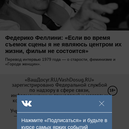
Федерико Феллини: «Если во время
съемок сцены я не являюсь центром их
жизни, фильм не состоится»
Перевод интервью 1979 года — о старости, феминизме и
«Городе женщин».
«ВашДосуг.RU/VashDosug.RU»
зарегистрировано Федеральной службой
по надзору в сфере связи,
18+
информационных технологий и массовых
коммуникаций (Роскомнадзор). Св-во Эл
№ ФС 77—71066 от 13.09.2017.
Учредитель: ООО «Досуг-Медиа». Издатель
— ООО «Досуг-Медиа» (
О персональных
Нажмите «Подписаться» и будьте в
данных
)
курсе самых ярких событий