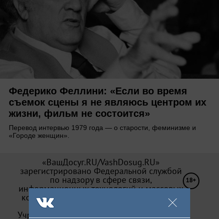
Федерико Феллини: «Если во время
съемок сцены я не являюсь центром их
жизни, фильм не состоится»
Перевод интервью 1979 года — о старости, феминизме и
«Городе женщин».
«ВашДосуг.RU/VashDosug.RU»
зарегистрировано Федеральной службой
по надзору в сфере связи,
18+
информационных технологий и массовых
коммуникаций (Роскомнадзор). Св-во Эл
№ ФС 77—71066 от 13.09.2017.
Учредитель: ООО «Досуг-Медиа». Издатель