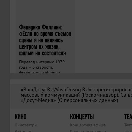
Федерико Феллини:
«Если во время съемок
сцены я не являюсь
центром их жизни,
фильм не состоится»
Перевод интервью 1979
года — о старости,
феминизме и «Городе
женщин».
«ВашДосуг.RU/VashDosug.RU» зарегистрирован
массовых коммуникаций (Роскомнадзор). Св-во
«Досуг-Медиа» (
О персональных данных
)
КИНО
КОНЦЕРТЫ
ТЕА
Кинотеатры
Концертная афиша
Теа
Рейтинги
Концертные залы и
афи