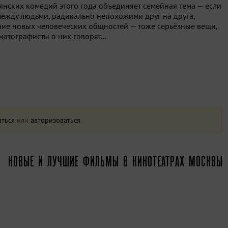
ьянских комедий этого года объединяет семейная тема — если
между людьми, радикально непохожими друг на друга,
ние новых человеческих общностей — тоже серьёзные вещи,
матографисты о них говорят...
аться
или
авторизоваться
.
НОВЫЕ И ЛУЧШИЕ ФИЛЬМЫ В КИНОТЕАТРАХ МОСКВЫ