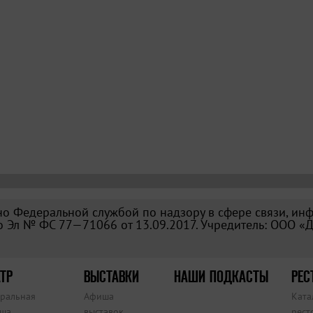
о Федеральной службой по надзору в сфере связи, ин
 Эл № ФС 77—71066 от 13.09.2017. Учредитель: ООО «
ТР
ВЫСТАВКИ
НАШИ ПОДКАСТЫ
РЕС
тральная
Афиша
Ката
ша
выставок
рест