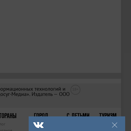
формационных технологий и
18+
Досуг-Медиа». Издатель — ООО
ТОРАНЫ
ГОРОД
С ДЕТЬМИ
ТУРИЗМ
лог
Места
Афиша
Статьи
оранов
Рейтинги
Места