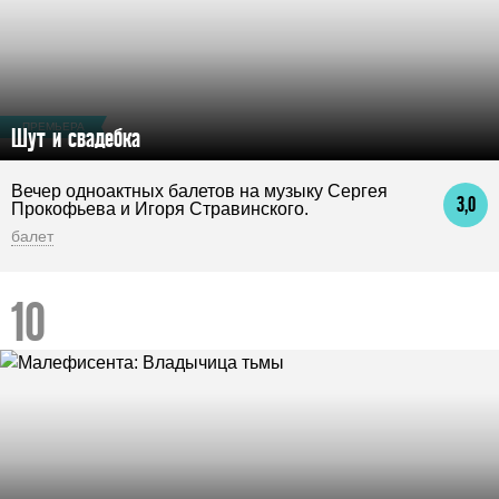
ПРЕМЬЕРА
Шут и свадебка
Вечер одноактных балетов на музыку Сергея
3,0
Прокофьева и Игоря Стравинского.
балет