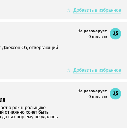
Не разочарует
3,5
0 отзывов
г Джексон Оз, отвергающий
Не разочарует
3,5
0 отзывов
олл
ает о рок-н-рольщике
ый отчаянно хочет быть
 до сих пор ему не удалось