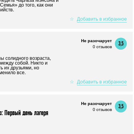
ледить Чарльза Мэнсона и
Семья» до того, как они
ийств.
Не разочарует
3,5
0 отзывов
ы солидного возраста,
между собой. Никто и
ь их друзьями, но
менило все.
Не разочарует
3,5
0 отзывов
: Первый день лагеря