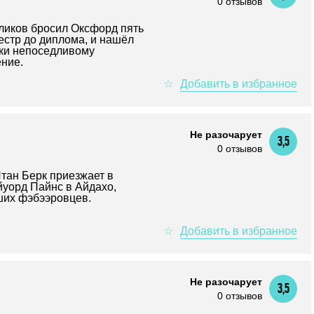
0 отзывов
ликов бросил Оксфорд пять
местр до диплома, и нашёл
ски непоседливому
ение.
Не разочарует
3,5
0 отзывов
тан Берк приезжает в
йуорд Пайнс в Айдахо,
ших фэбээровцев.
Не разочарует
3,5
0 отзывов