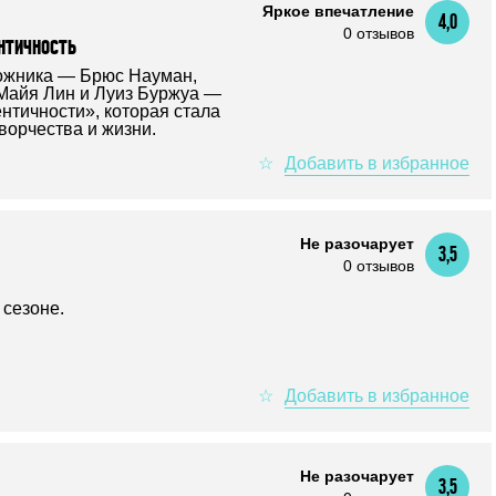
Яркое впечатление
4,0
0 отзывов
нтичность
ожника — Брюс Науман,
Майя Лин и Луиз Буржуа —
нтичности», которая стала
ворчества и жизни.
Не разочарует
3,5
0 отзывов
 сезоне.
Не разочарует
3,5