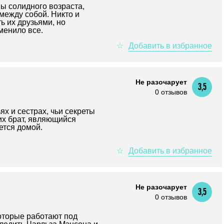
ы солидного возраста,
между собой. Никто и
ь их друзьями, но
менило все.
Не разочарует
3,5
0 отзывов
ях и сестрах, чьи секреты
их брат, являющийся
ется домой.
Не разочарует
3,5
0 отзывов
оторые работают под