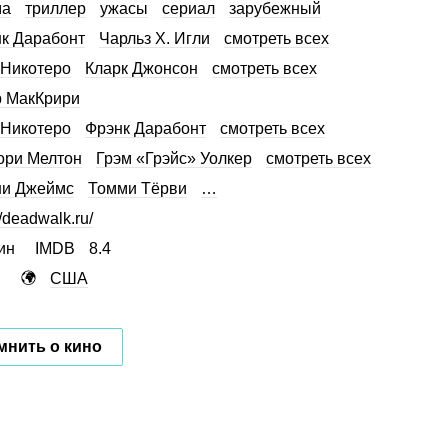
ма
триллер
ужасы
сериал
зарубежный
к Дарабонт
Чарльз Х. Игли
смотреть всех
 Никотеро
Кларк Джонсон
смотреть всех
 МакКрири
 Никотеро
Фрэнк Дарабонт
смотреть всех
ори Мелтон
Грэм «Грэйс» Уолкер
смотреть всех
ни Джеймс
Томми Тёрви
…
//deadwalk.ru/
ин
IMDB
8.4
США
мнить о кино