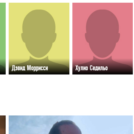
Дэвид Моррисси
Хулио Седильо