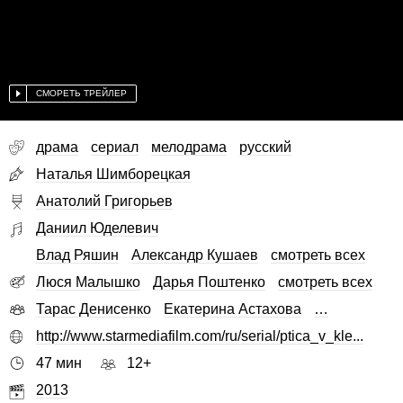
СМОРЕТЬ ТРЕЙЛЕР
драма
сериал
мелодрама
русский
Наталья Шимборецкая
Анатолий Григорьев
Даниил Юделевич
Влад Ряшин
Александр Кушаев
смотреть всех
Люся Малышко
Дарья Поштенко
смотреть всех
Тарас Денисенко
Екатерина Астахова
…
http://www.starmediafilm.com/ru/serial/ptica_v_kle...
47 мин
12+
2013