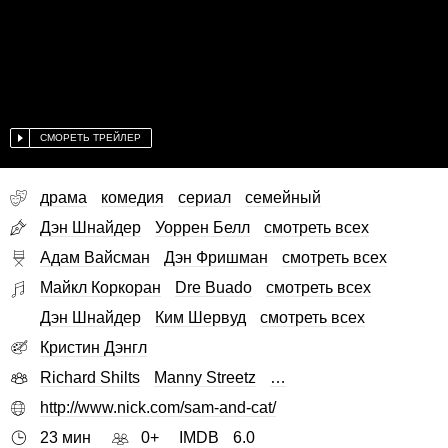
СМОРЕТЬ ТРЕЙЛЕР
драма
комедия
сериал
семейный
Дэн Шнайдер
Уоррен Белл
смотреть всех
Адам Вайсман
Дэн Фришман
смотреть всех
Майкл Коркоран
Dre Buado
смотреть всех
Дэн Шнайдер
Ким Шервуд
смотреть всех
Кристин Дэнгл
Richard Shilts
Manny Streetz
…
http://www.nick.com/sam-and-cat/
23 мин
0+
IMDB
6.0