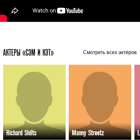
АКТЕРЫ «СЭМ И КЭТ»
Смотреть всех актёров
Richard Shilts
Manny Streetz
L