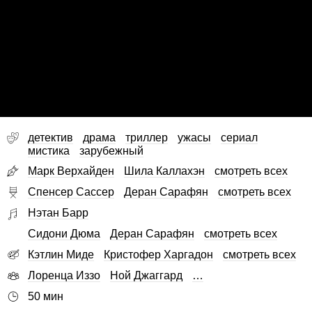
детектив
драма
триллер
ужасы
сериал
мистика
зарубежный
Марк Верхайден
Шила Каллахэн
смотреть всех
Спенсер Сассер
Деран Сарафян
смотреть всех
Нэтан Барр
Сидони Дюма
Деран Сарафян
смотреть всех
Кэтлин Миде
Кристофер Харгадон
смотреть всех
Лоренца Иззо
Ной Джаггард
…
50 мин