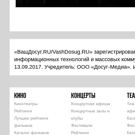
«ВашДосуг.RU/VashDosug.RU» зарегистрирован
информационных технологий и массовых комм
13.09.2017. Учредитель: ООО «Досуг-Медиа».
КИНО
КОНЦЕРТЫ
ТЕА
Кинотеатры
Концертная афиша
Теа
Рейтинги
Концертные залы и
аф
Лучшие рейтинги
клубы
Кат
фильмов
Фестивали
Фес
Каталог фильмов
Рейтинги
Кат