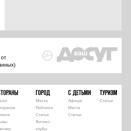
18+
 от
анных
)
СТОРАНЫ
ГОРОД
С ДЕТЬМИ
ТУРИЗМ
алог
Места
Афиша
Статьи
торанов
Рейтинги
Места
тинги
Статьи
Статьи
ывы
Фитнес-
ензии
клубы