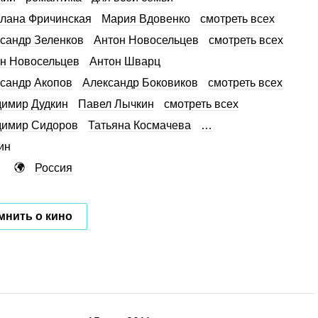
лана Фричинская
Мария Вдовенко
смотреть всех
сандр Зеленков
Антон Новосельцев
смотреть всех
н Новосельцев
Антон Шварц
сандр Акопов
Александр Боковиков
смотреть всех
имир Дудкин
Павел Лычкин
смотреть всех
димир Сидоров
Татьяна Космачева
…
ин
Россия
мнить о кино