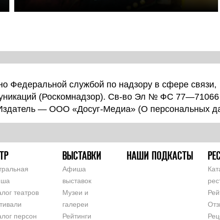
о Федеральной службой по надзору в сфере связи,
уникаций (Роскомнадзор). Св-во Эл № ФС 77—71066
 Издатель — ООО «Досуг-Медиа» (
О персональных д
ТР
ВЫСТАВКИ
НАШИ ПОДКАСТЫ
РЕ
тральная
Афиша
Кат
иша
выставок
рес
алог театров
Музеи и
Рей
тивали
галереи
Отз
алог персон
Рейтинги
Рец