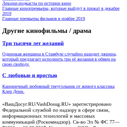
Лекции-подкасты по истории кино
Главные кинопремьеры, которые выйдут в прокат в декабре
2019
Главные премьеры фильмов в ноябре 2019
Другие кинофильмы / драма
Три тысячи лет желаний
Одинокая женщина в Стамбуле случайно находит джинна,
который предлагает исполнить три её желания в обмен на
свою свободу.
С любовью и яростью
Каноничный любовный треугольник от живого классика
Клер Дени.
«ВашДосуг.RU/VashDosug.RU» зарегистрировано
Федеральной службой по надзору в сфере связи,
информационных технологий и массовых
коммуникаций (Роскомнадзор). Св-во Эл № ФС 77—