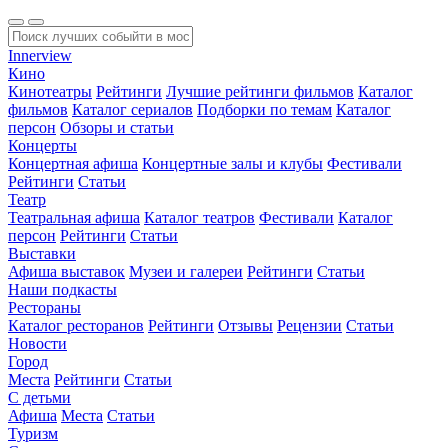
Innerview
Кино
Кинотеатры
Рейтинги
Лучшие рейтинги фильмов
Каталог
фильмов
Каталог сериалов
Подборки по темам
Каталог
персон
Обзоры и статьи
Концерты
Концертная афиша
Концертные залы и клубы
Фестивали
Рейтинги
Статьи
Театр
Театральная афиша
Каталог театров
Фестивали
Каталог
персон
Рейтинги
Статьи
Выставки
Афиша выставок
Музеи и галереи
Рейтинги
Статьи
Наши подкасты
Рестораны
Каталог ресторанов
Рейтинги
Отзывы
Рецензии
Статьи
Новости
Город
Места
Рейтинги
Статьи
С детьми
Афиша
Места
Статьи
Туризм