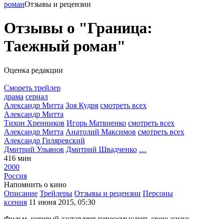
роман
Отзывы и рецензии
Отзывы о "Граница:
Таежный роман"
Оценка редакции
Смореть трейлер
драма
сериал
Александр Митта
Зоя Кудря
смотреть всех
Александр Митта
Тихон Хренников
Игорь Матвиенко
смотреть всех
Александр Митта
Анатолий Максимов
смотреть всех
Александр Гиляревский
Дмитрий Ульянов
Дмитрий Швадченко
…
416 мин
2000
Россия
Напомнить о кино
Описание
Трейлеры
Отзывы и рецензии
Персоны
ксения
11 июня 2015, 05:30
Фильм, который заставляет переосмыслить свою жизнь.