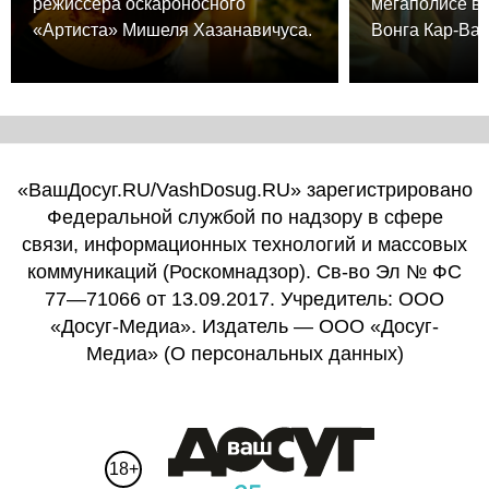
режиссера оскароносного
мегаполисе в
«Артиста» Мишеля Хазанавичуса.
Вонга Кар-Вая
«ВашДосуг.RU/VashDosug.RU» зарегистрировано
Федеральной службой по надзору в сфере
связи, информационных технологий и массовых
коммуникаций (Роскомнадзор). Св-во Эл № ФС
77—71066 от 13.09.2017. Учредитель: ООО
«Досуг-Медиа». Издатель — ООО «Досуг-
Медиа» (
О персональных данных
)
18+