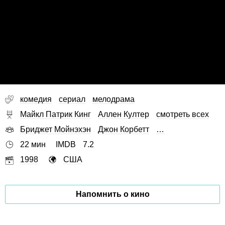
комедия
сериал
мелодрама
Майкл Патрик Кинг
Аллен Култер
смотреть всех
Бриджет Мойнэхэн
Джон Корбетт
…
22 мин
IMDB
7.2
1998
США
Напомнить о кино