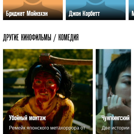
Бриджет Мойнэхэн
Джон Корбетт
ДРУГИЕ КИНОФИЛЬМЫ / КОМЕДИЯ
Убойный монтаж
Чунгкингский 
Ремейк японского метахоррора от
Две истории о