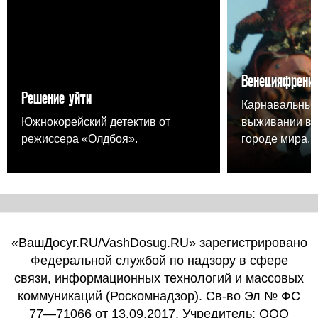
Венецияфрени
Решение уйти
Карнавальный
Южнокорейский детектив от
выживании в 
режиссера «Олдбоя».
городе мира.
«ВашДосуг.RU/VashDosug.RU» зарегистрировано
Федеральной службой по надзору в сфере
связи, информационных технологий и массовых
коммуникаций (Роскомнадзор). Св-во Эл № ФС
77—71066 от 13.09.2017. Учредитель: ООО