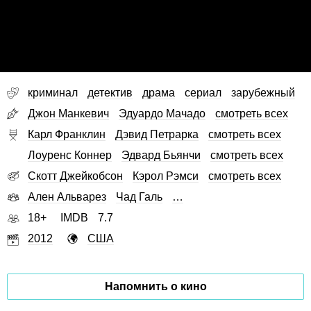
криминал
детектив
драма
сериал
зарубежный
Джон Манкевич
Эдуардо Мачадо
смотреть всех
Карл Франклин
Дэвид Петрарка
смотреть всех
Лоуренс Коннер
Эдвард Бьянчи
смотреть всех
Скотт Джейкобсон
Кэрол Рэмси
смотреть всех
Ален Альварез
Чад Галь
…
18+
IMDB
7.7
2012
США
Напомнить о кино