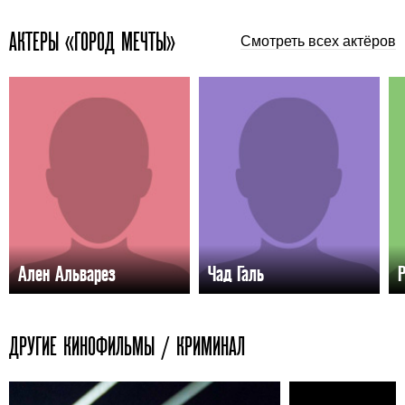
АКТЕРЫ «ГОРОД МЕЧТЫ»
Смотреть всех актёров
Ален Альварез
Чад Галь
Р
ДРУГИЕ КИНОФИЛЬМЫ / КРИМИНАЛ