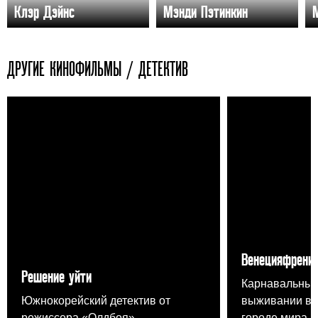
Клэр Дэйнс
Мэнди Пэтинкин
ДРУГИЕ КИНОФИЛЬМЫ / ДЕТЕКТИВ
Венецияфрени
Решение уйти
Карнавальный
Южнокорейский детектив от
выживании в 
режиссера «Олдбоя».
городе мира.