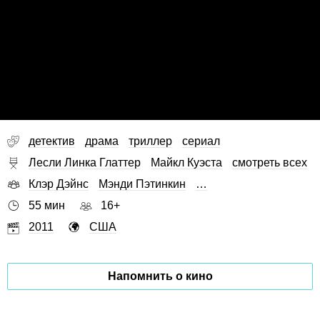
детектив
драма
триллер
сериал
Лесли Линка Глаттер
Майкл Куэста
смотреть всех
Клэр Дэйнс
Мэнди Пэтинкин
…
55 мин
16+
2011
США
Напомнить о кино