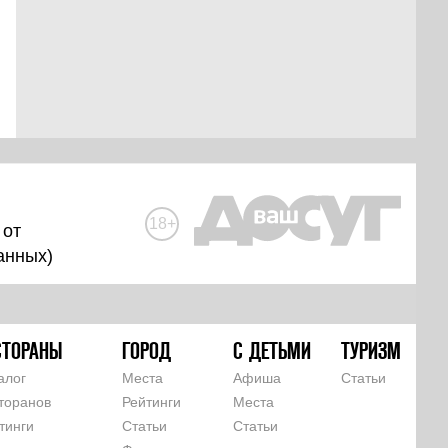
18+
 от
анных
)
СТОРАНЫ
ГОРОД
С ДЕТЬМИ
ТУРИЗМ
алог
Места
Афиша
Статьи
торанов
Рейтинги
Места
тинги
Статьи
Статьи