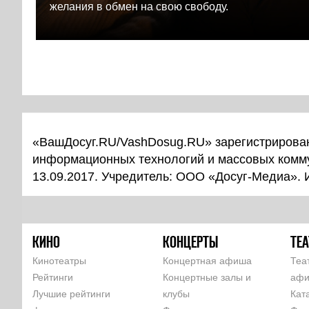
желания в обмен на свою свободу.
«ВашДосуг.RU/VashDosug.RU» зарегистрирован
информационных технологий и массовых комм
13.09.2017. Учредитель: ООО «Досуг-Медиа».
КИНО
КОНЦЕРТЫ
ТЕА
Кинотеатры
Концертная афиша
Теа
Рейтинги
Концертные залы и
аф
Лучшие рейтинги
клубы
Кат