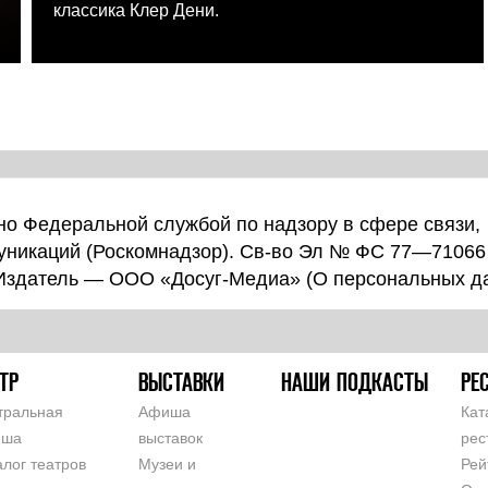
классика Клер Дени.
о Федеральной службой по надзору в сфере связи,
уникаций (Роскомнадзор). Св-во Эл № ФС 77—71066
 Издатель — ООО «Досуг-Медиа» (
О персональных д
ТР
ВЫСТАВКИ
НАШИ ПОДКАСТЫ
РЕ
тральная
Афиша
Кат
иша
выставок
рес
алог театров
Музеи и
Рей