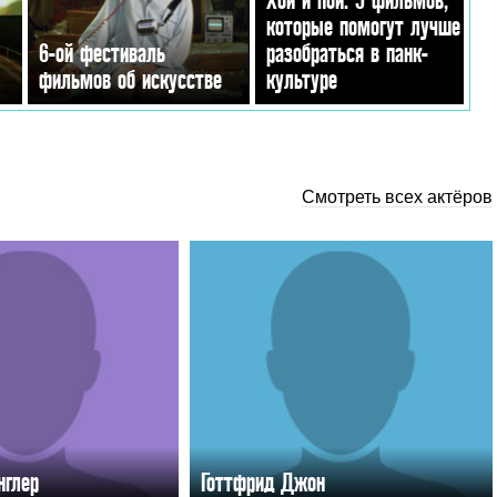
которые помогут лучше
6-ой фестиваль
разобраться в панк-
фильмов об искусстве
культуре
Смотреть всех актёров
нглер
Готтфрид Джон