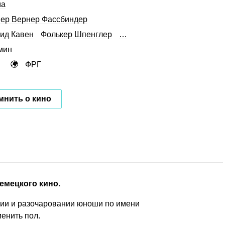
ма
ер Вернер Фассбиндер
ид Кавен
Фолькер Шпенглер
…
мин
ФРГ
мнить о кино
емецкого кино.
ии и разочаровании юноши по имени
енить пол.