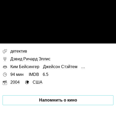
детектив
Дэвид Ричард Эллис
Ким Бейсингер
Джейсон Стэйтем
…
94 мин
IMDB
6.5
2004
США
Напомнить о кино