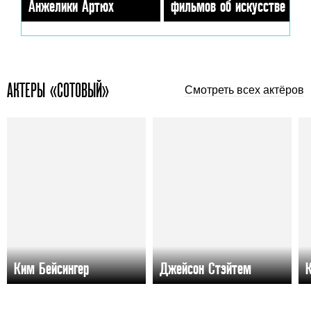
Анжелики Артюх
фильмов об искусстве
АКТЕРЫ «СОТОВЫЙ»
Смотреть всех актёров
Ким Бейсингер
Джейсон Стэйтем