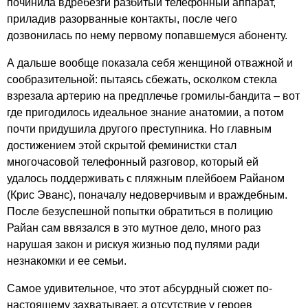
починила вдребезги разбитый телефонный аппарат,
приладив разорванные контакты, после чего
дозвонилась по нему первому попавшемуся абоненту.
А дальше вообще показала себя женщиной отважной и
сообразительной: пытаясь сбежать, осколком стекла
взрезала артерию на предплечье громилы-бандита – вот
где пригодилось идеальное знание анатомии, а потом
почти придушила другого преступника. Но главным
достижением этой скрытой феминистки стал
многочасовой телефонный разговор, который ей
удалось поддерживать с пляжным плейбоем Райаном
(Крис Эванс), поначалу недоверчивым и враждебным.
После безуспешной попытки обратиться в полицию
Райан сам ввязался в это мутное дело, много раз
нарушая закон и рискуя жизнью под пулями ради
незнакомки и ее семьи.
Самое удивительное, что этот абсурдный сюжет по-
настоящему захватывает, а отсутствие у героев