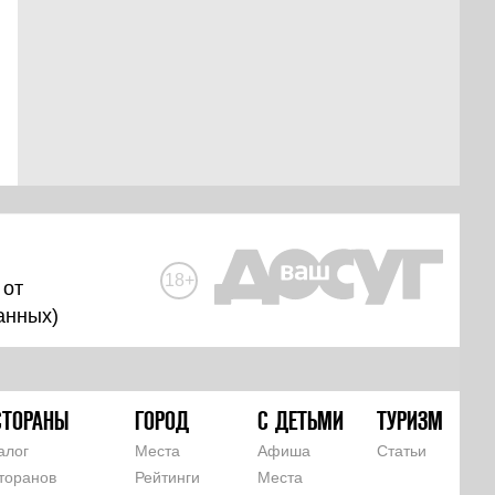
18+
 от
анных
)
СТОРАНЫ
ГОРОД
С ДЕТЬМИ
ТУРИЗМ
алог
Места
Афиша
Статьи
торанов
Рейтинги
Места