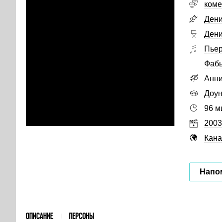
коме
Дени
Дени
Пьер
Фабь
Анни
Доун
96 м
2003
Кана
Напо
ОПИСАНИЕ
ПЕРСОНЫ