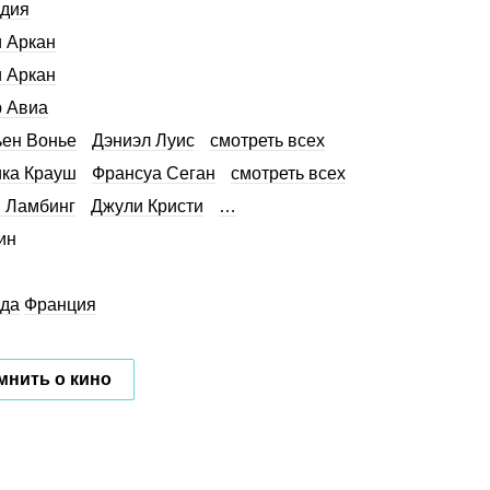
дия
 Аркан
 Аркан
 Авиа
ен Вонье
Дэниэл Луис
смотреть всех
ка Крауш
Франсуа Сеган
смотреть всех
 Ламбинг
Джули Кристи
…
ин
да
Франция
мнить о кино