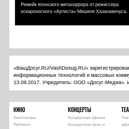
Ремейк японского метахоррора от режиссера
оскароносного «Артиста» Мишеля Хазанавичуса.
«ВашДосуг.RU/VashDosug.RU» зарегистрирован
информационных технологий и массовых комм
13.09.2017. Учредитель: ООО «Досуг-Медиа».
КИНО
КОНЦЕРТЫ
ТЕА
Кинотеатры
Концертная афиша
Теа
Рейтинги
Концертные залы и
аф