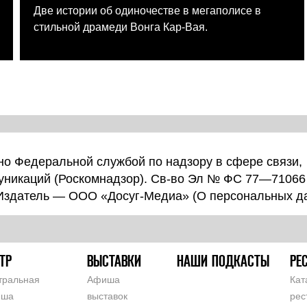
Две истории об одиночестве в мегаполисе в
стильной драмеди Вонга Кар-Вая.
о Федеральной службой по надзору в сфере связи,
уникаций (Роскомнадзор). Св-во Эл № ФС 77—71066
 Издатель — ООО «Досуг-Медиа» (
О персональных д
ТР
ВЫСТАВКИ
НАШИ ПОДКАСТЫ
РЕ
тральная
Афиша
Кат
иша
выставок
рес