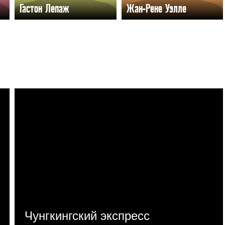
Гастон Лепаж
Жан-Рене Уэлле
Чунгкингский экспресс