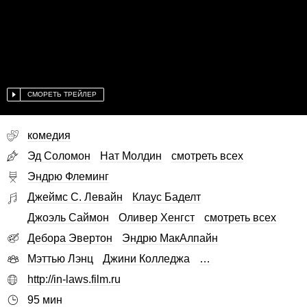
СМОРЕТЬ ТРЕЙЛЕР
комедия
Эд Соломон
Нат Молдин
смотреть всех
Эндрю Флеминг
Джеймс С. Левайн
Клаус Баделт
Джоэль Саймон
Оливер Хенгст
смотреть всех
Дебора Эвертон
Эндрю МакАлпайн
Мэттью Лэнц
Джини Колледжа
…
http://in-laws.film.ru
95 мин