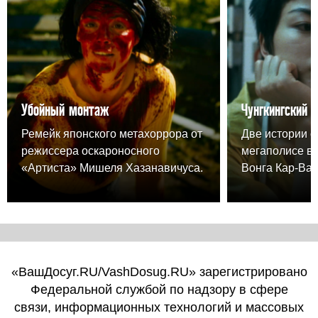
Убойный монтаж
Чунгкингский 
Ремейк японского метахоррора от
Две истории о
режиссера оскароносного
мегаполисе в
«Артиста» Мишеля Хазанавичуса.
Вонга Кар-Вая
«ВашДосуг.RU/VashDosug.RU» зарегистрировано
Федеральной службой по надзору в сфере
связи, информационных технологий и массовых