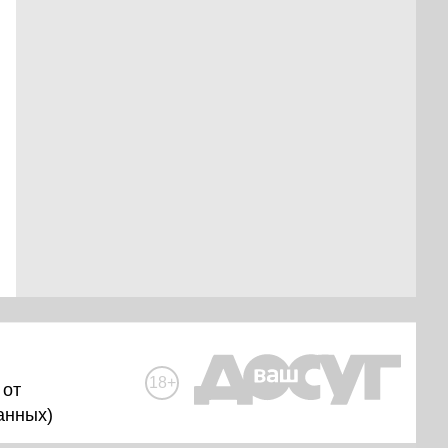
18+
 от
анных
)