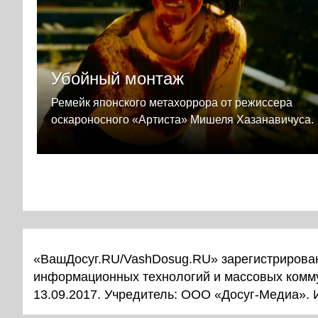
Убойный монтаж
Ремейк японского метахоррора от режиссера
оскароносного «Артиста» Мишеля Хазанавичуса.
«ВашДосуг.RU/VashDosug.RU» зарегистрирован
информационных технологий и массовых комм
13.09.2017. Учредитель: ООО «Досуг-Медиа».