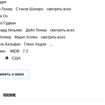
дия
 Лонер
Стэнли Шапиро
смотреть всех
к Оз
з Гудман
ард Уильямс
Дейл Лонер
смотреть всех
Уолкер
Марит Аллен
смотреть всех
ль Кальфан
Гленн Хедли
…
мин
IMDB
7.3
США
мнить о кино
ПОХОЖИЕ