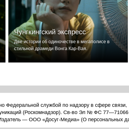
Чунгкингский экспресс
Две истории об одиночестве в мегаполисе в
стильной драмеди Вонга Кар-Вая.
о Федеральной службой по надзору в сфере связи,
уникаций (Роскомнадзор). Св-во Эл № ФС 77—71066
 Издатель — ООО «Досуг-Медиа» (
О персональных д