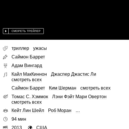
СМОРЕТЬ ТРЕЙЛЕР
триллер
ужасы
Саймон Баррет
Адам Вингард
Кайл МакКиннон
Джаспер Джастис Ли
смотреть всех
Саймон Баррет
Ким Шерман
смотреть всех
Томас С. Хэммок
Лэни Фэйт Мари Овертон
смотреть всех
Кейт Лин Шейл
Роб Моран
…
94 мин
2013
США