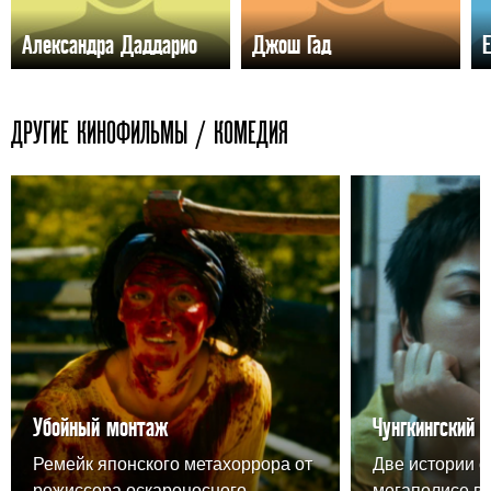
Александра Даддарио
Джош Гад
ДРУГИЕ КИНОФИЛЬМЫ / КОМЕДИЯ
Убойный монтаж
Чунгкингский 
Ремейк японского метахоррора от
Две истории о
режиссера оскароносного
мегаполисе в