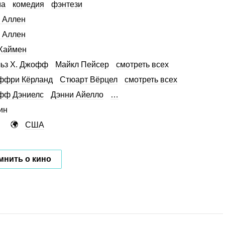
ма
комедия
фэнтези
 Аллен
 Аллен
Хаймен
ьз Х. Джофф
Майкл Пейсер
смотреть всех
ффри Кёрланд
Стюарт Вёрцел
смотреть всех
фф Дэниелс
Дэнни Айелло
…
ин
США
мнить о кино