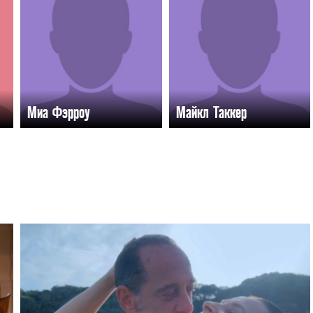
Миа Фэрроу
Майкл Таккер