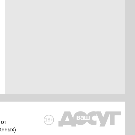
18+
 от
анных
)