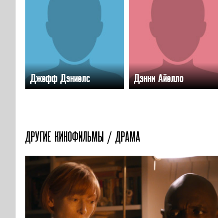
Джефф Дэниелс
Дэнни Айелло
ДРУГИЕ КИНОФИЛЬМЫ / ДРАМА