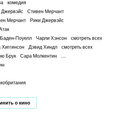
ма
комедия
 Джервэйс
Стивен Мерчант
ен Мерчант
Рики Джервэйс
Атак
Баден-Поуелл
Чарли Хэнсон
смотреть всех
 Хиггинсон
Дэвид Хиндл
смотреть всех
ю Брук
Сара Молкентин
…
ин
кобритания
мнить о кино