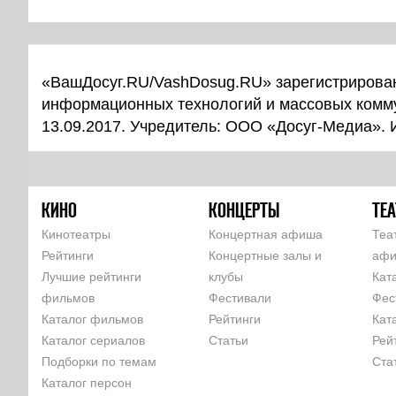
«ВашДосуг.RU/VashDosug.RU» зарегистрирован
информационных технологий и массовых комм
13.09.2017. Учредитель: ООО «Досуг-Медиа».
КИНО
КОНЦЕРТЫ
ТЕА
Кинотеатры
Концертная афиша
Теа
Рейтинги
Концертные залы и
аф
Лучшие рейтинги
клубы
Кат
фильмов
Фестивали
Фес
Каталог фильмов
Рейтинги
Кат
Каталог сериалов
Статьи
Рей
Подборки по темам
Ста
Каталог персон