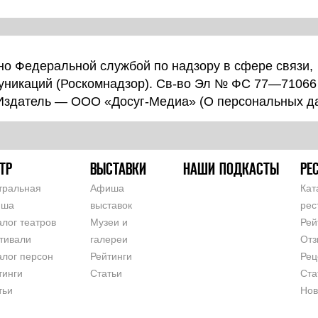
о Федеральной службой по надзору в сфере связи,
уникаций (Роскомнадзор). Св-во Эл № ФС 77—71066
 Издатель — ООО «Досуг-Медиа» (
О персональных д
ТР
ВЫСТАВКИ
НАШИ ПОДКАСТЫ
РЕ
тральная
Афиша
Кат
иша
выставок
рес
алог театров
Музеи и
Рей
тивали
галереи
Отз
алог персон
Рейтинги
Рец
тинги
Статьи
Ста
тьи
Нов