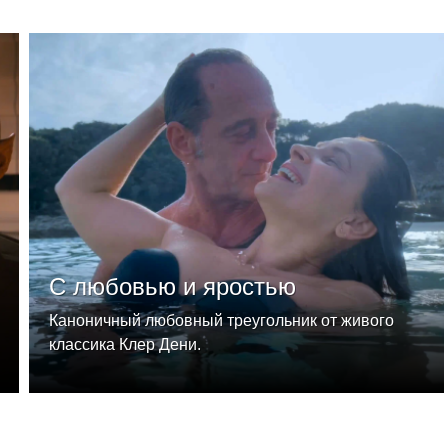
С любовью и яростью
Каноничный любовный треугольник от живого
классика Клер Дени.