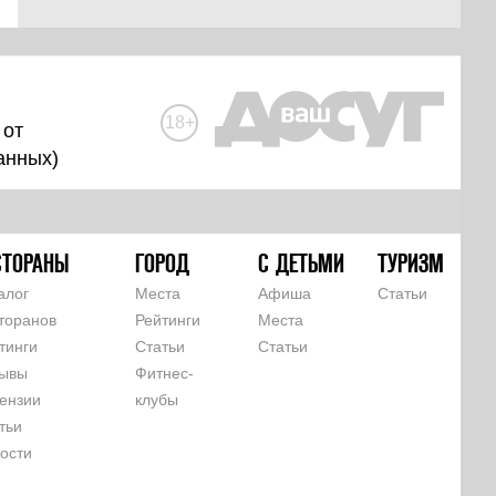
18+
 от
анных
)
СТОРАНЫ
ГОРОД
С ДЕТЬМИ
ТУРИЗМ
алог
Места
Афиша
Статьи
торанов
Рейтинги
Места
тинги
Статьи
Статьи
ывы
Фитнес-
ензии
клубы
тьи
ости