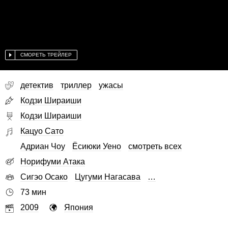
СМОРЕТЬ ТРЕЙЛЕР
детектив
триллер
ужасы
Кодзи Шираиши
Кодзи Шираиши
Кацуо Сато
Адриан Чоу
Ёсиюки Уено
смотреть всех
Норифуми Атака
Сигэо Осако
Цугуми Нагасава
…
73 мин
2009
Япония