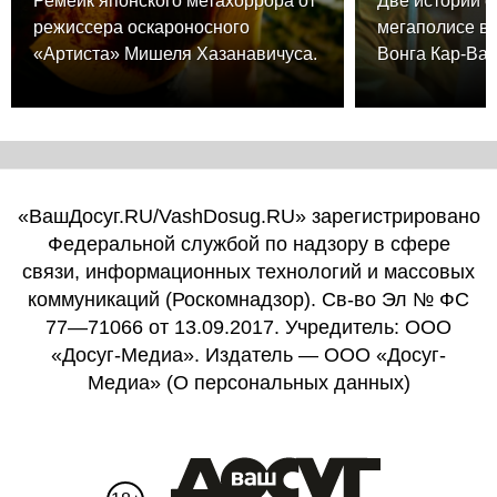
Ремейк японского метахоррора от
Две истории о
режиссера оскароносного
мегаполисе в
«Артиста» Мишеля Хазанавичуса.
Вонга Кар-Вая
«ВашДосуг.RU/VashDosug.RU» зарегистрировано
Федеральной службой по надзору в сфере
связи, информационных технологий и массовых
коммуникаций (Роскомнадзор). Св-во Эл № ФС
77—71066 от 13.09.2017. Учредитель: ООО
«Досуг-Медиа». Издатель — ООО «Досуг-
Медиа» (
О персональных данных
)