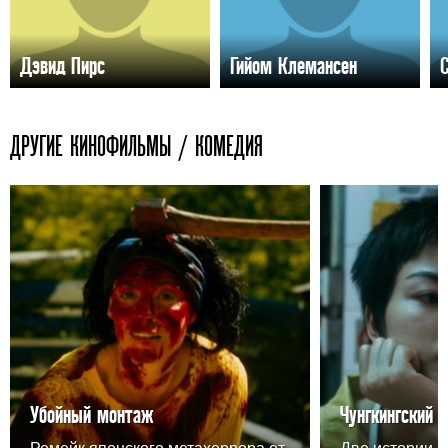
Дэвид Пирс
Гийом Клемансен
ДРУГИЕ КИНОФИЛЬМЫ / КОМЕДИЯ
Убойный монтаж
Чунгкингский 