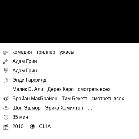
комедия
триллер
ужасы
Адам Грин
Адам Грин
Энди Гарфилд
Малик Б. Али
Дерек Карл
смотреть всех
Брайан МакБрайен
Тим Бекетт
смотреть всех
Шон Эшмор
Эрика Хэмилтон
…
85 мин
2010
США