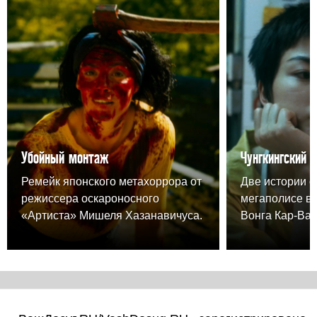
Убойный монтаж
Чунгкингский 
Ремейк японского метахоррора от
Две истории о
режиссера оскароносного
мегаполисе в
«Артиста» Мишеля Хазанавичуса.
Вонга Кар-Вая