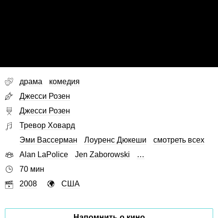
драма
комедия
Джесси Розен
Джесси Розен
Тревор Ховард
Эми Вассерман
Лоуренс Дюкеши
смотреть всех
Alan LaPolice
Jen Zaborowski
…
70 мин
2008
США
Напомнить о кино