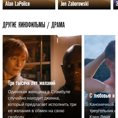
Alan LaPolice
Jen Zaborowski
ДРУГИЕ КИНОФИЛЬМЫ / ДРАМА
Три тысячи лет желаний
Одинокая женщина в Стамбуле
С любовью и 
случайно находит джинна,
который предлагает исполнить три
Каноничный 
её желания в обмен на свою
треугольник о
свободу.
Клер Дени.