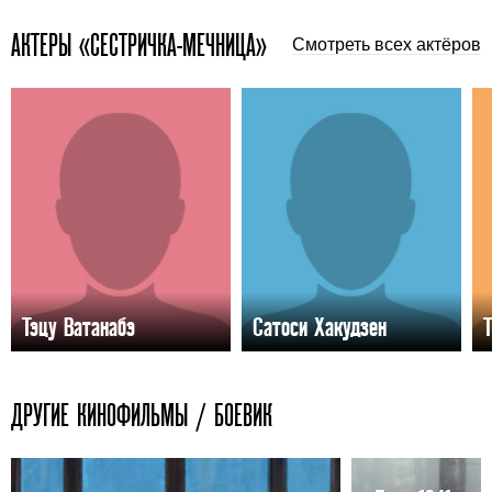
АКТЕРЫ «СЕСТРИЧКА-МЕЧНИЦА»
Смотреть всех актёров
Тэцу Ватанабэ
Сатоси Хакудзен
Т
ДРУГИЕ КИНОФИЛЬМЫ / БОЕВИК