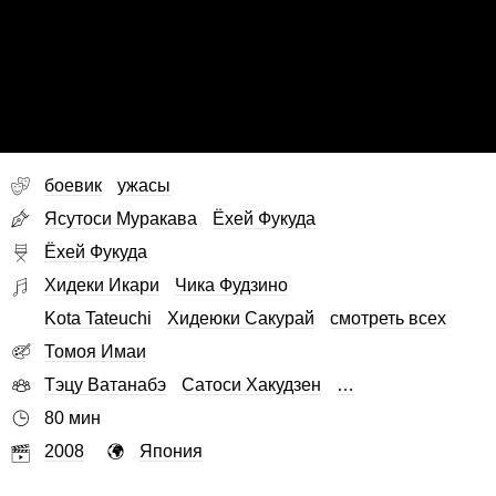
боевик
ужасы
Ясутоси Муракава
Ёхей Фукуда
Ёхей Фукуда
Хидеки Икари
Чика Фудзино
Kota Tateuchi
Хидеюки Сакурай
смотреть всех
Томоя Имаи
Тэцу Ватанабэ
Сатоси Хакудзен
…
80 мин
2008
Япония