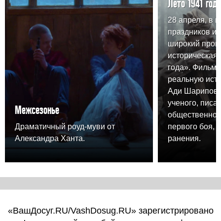
Лето 1941 года
28 апреля, в 
праздников и
широкий прока
историческая 
года». Фильм 
реальную ист
Ади Шарипова,
ученого, писа
Межсезонье
общественного
Драматичный роуд-муви от
первого боя, 
Александра Ханта.
ранения.
«ВашДосуг.RU/VashDosug.RU» зарегистрировано