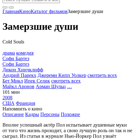
Главная
Кино
Каталог фильмов
Замерзшие души
Замерзшие души
Cold Souls
драма
комедия
Софи Бартез
Софи Бартез
Дикон Хинчклифф
Андрий Парекх
Джереми Кипп Уолкер
смотреть всех
Бет Микл
Ипек Селик
смотреть всех
Майкл Аронов
Арман Шульц
…
101 мин
2008
США
Франция
Напомнить о кино
Описание
Кадры
Персоны
Похожие
Вполне успешный актёр Пол испытывает душевные муки
от того что жизнь проходит, а свою лучшую роль он так и не
сыграл. Из статьи в журнале Нью-Йоркер Пол узнаёт