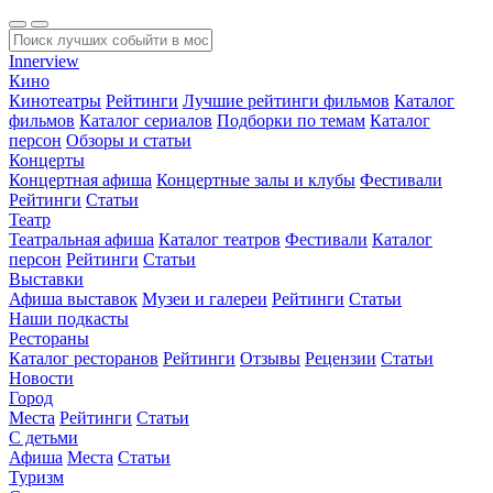
Innerview
Кино
Кинотеатры
Рейтинги
Лучшие рейтинги фильмов
Каталог
фильмов
Каталог сериалов
Подборки по темам
Каталог
персон
Обзоры и статьи
Концерты
Концертная афиша
Концертные залы и клубы
Фестивали
Рейтинги
Статьи
Театр
Театральная афиша
Каталог театров
Фестивали
Каталог
персон
Рейтинги
Статьи
Выставки
Афиша выставок
Музеи и галереи
Рейтинги
Статьи
Наши подкасты
Рестораны
Каталог ресторанов
Рейтинги
Отзывы
Рецензии
Статьи
Новости
Город
Места
Рейтинги
Статьи
С детьми
Афиша
Места
Статьи
Туризм