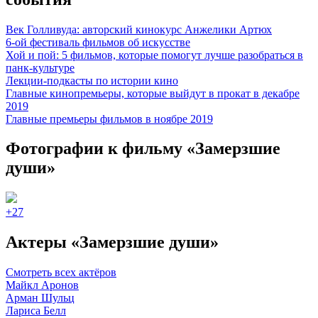
Век Голливуда: авторский кинокурс Анжелики Артюх
6-ой фестиваль фильмов об искусстве
Хой и пой: 5 фильмов, которые помогут лучше разобраться в
панк-культуре
Лекции-подкасты по истории кино
Главные кинопремьеры, которые выйдут в прокат в декабре
2019
Главные премьеры фильмов в ноябре 2019
Фотографии
к фильму «Замерзшие
души»
+27
Актеры «Замерзшие души»
Смотреть всех актёров
Майкл Аронов
Арман Шульц
Лариса Белл