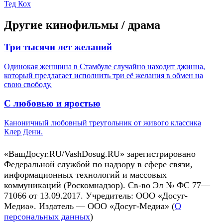
Тед Кох
Другие кинофильмы / драма
Три тысячи лет желаний
Одинокая женщина в Стамбуле случайно находит джинна,
который предлагает исполнить три её желания в обмен на
свою свободу.
С любовью и яростью
Каноничный любовный треугольник от живого классика
Клер Дени.
«ВашДосуг.RU/VashDosug.RU» зарегистрировано
Федеральной службой по надзору в сфере связи,
информационных технологий и массовых
коммуникаций (Роскомнадзор). Св-во Эл № ФС 77—
71066 от 13.09.2017. Учредитель: ООО «Досуг-
Медиа». Издатель — ООО «Досуг-Медиа» (
О
персональных данных
)