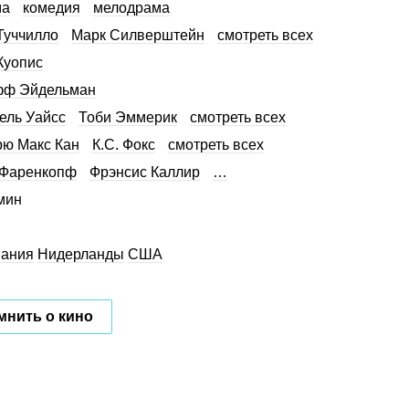
ма
комедия
мелодрама
Туччилло
Марк Силверштейн
смотреть всех
Куопис
фф Эйдельман
ль Уайсс
Тоби Эммерик
смотреть всех
ю Макс Кан
К.С. Фокс
смотреть всех
 Фаренкопф
Фрэнсис Каллир
…
мин
мания
Нидерланды
США
мнить о кино