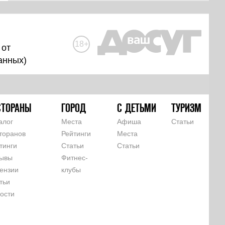
18+
 от
анных
)
СТОРАНЫ
ГОРОД
С ДЕТЬМИ
ТУРИЗМ
алог
Места
Афиша
Статьи
торанов
Рейтинги
Места
тинги
Статьи
Статьи
ывы
Фитнес-
ензии
клубы
тьи
ости