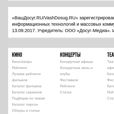
«ВашДосуг.RU/VashDosug.RU» зарегистрирован
информационных технологий и массовых комм
13.09.2017. Учредитель: ООО «Досуг-Медиа».
КИНО
КОНЦЕРТЫ
ТЕА
Кинотеатры
Концертная афиша
Теа
Рейтинги
Концертные залы и
аф
Лучшие рейтинги
клубы
Кат
фильмов
Фестивали
Фес
Каталог фильмов
Рейтинги
Кат
Каталог сериалов
Статьи
Рей
Подборки по темам
Ста
Каталог персон
Обзоры и статьи