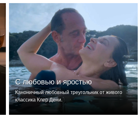
С любовью и яростью
Каноничный любовный треугольник от живого
классика Клер Дени.