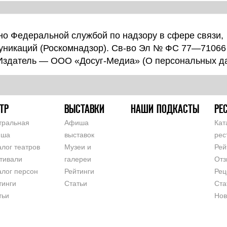
о Федеральной службой по надзору в сфере связи,
уникаций (Роскомнадзор). Св-во Эл № ФС 77—71066
 Издатель — ООО «Досуг-Медиа» (
О персональных д
ТР
ВЫСТАВКИ
НАШИ ПОДКАСТЫ
РЕ
тральная
Афиша
Кат
иша
выставок
рес
алог театров
Музеи и
Рей
тивали
галереи
Отз
алог персон
Рейтинги
Рец
тинги
Статьи
Ста
тьи
Нов