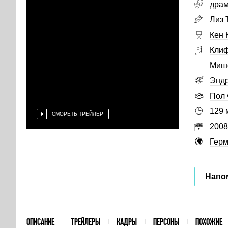
дра
Лиз 
Кен 
Кли
Мише
Эндр
Пол
129 
СМОРЕТЬ ТРЕЙЛЕР
2008
Гер
Напо
ОПИСАНИЕ
ТРЕЙЛЕРЫ
КАДРЫ
ПЕРСОНЫ
ПОХОЖИЕ