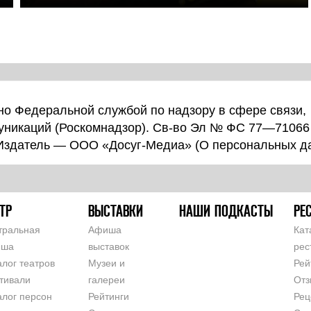
о Федеральной службой по надзору в сфере связи,
уникаций (Роскомнадзор). Св-во Эл № ФС 77—71066
 Издатель — ООО «Досуг-Медиа» (
О персональных д
ТР
ВЫСТАВКИ
НАШИ ПОДКАСТЫ
РЕ
тральная
Афиша
Кат
иша
выставок
рес
алог театров
Музеи и
Рей
тивали
галереи
Отз
алог персон
Рейтинги
Рец