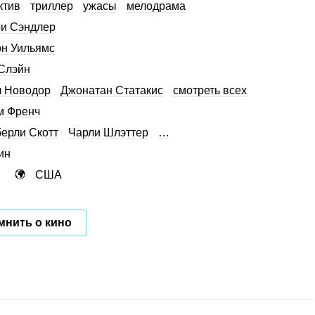
ктив
триллер
ужасы
мелодрама
и Сэндлер
н Уильямс
Слэйн
 Новодор
Джонатан Статакис
смотреть всех
м Френч
ерли Скотт
Чарли Шлэттер
…
ин
США
мнить о кино