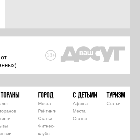
18+
 от
анных
)
СТОРАНЫ
ГОРОД
С ДЕТЬМИ
ТУРИЗМ
алог
Места
Афиша
Статьи
торанов
Рейтинги
Места
тинги
Статьи
Статьи
ывы
Фитнес-
ензии
клубы