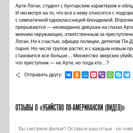
Арти Логан, студент с бунтарским характером и обл
И несмотря на то, что все к нему относятся с подоз
с симпатичной одноклассницей-блондинкой. Впрочем
прерываются — неожиданно девушка на глазах Арти
мнению окружающих, ответственным за преступлени
Логан. Но к счастью, офицер полиции, детектив Пи-
парня. Но число трупов растет, и с каждым новым п
становится все больше… Множество зверских убийс
что преступник — не Арти, но тогда кто…?
Отправить другу
ОТЗЫВЫ О «УБИЙСТВО ПО-АМЕРИКАНСКИ (ВИДЕО)»