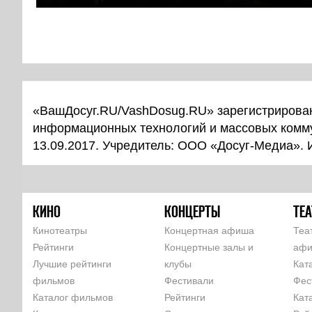
«ВашДосуг.RU/VashDosug.RU» зарегистрирован
информационных технологий и массовых комм
13.09.2017. Учредитель: ООО «Досуг-Медиа».
КИНО
КОНЦЕРТЫ
ТЕА
Кинотеатры
Концертная афиша
Теа
Рейтинги
Концертные залы и
аф
Лучшие рейтинги
клубы
Кат
фильмов
Фестивали
Фес
Каталог фильмов
Рейтинги
Кат