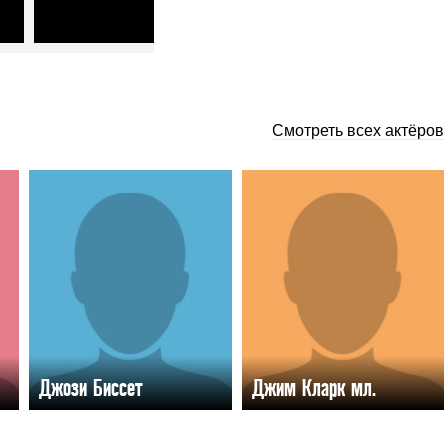
Смотреть всех актёров
Джози Биссет
Джим Кларк мл.