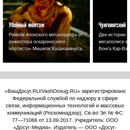
Убойный монтаж
Чунгкингский 
Ремейк японского метахоррора от
Две истории о
режиссера оскароносного
мегаполисе в
«Артиста» Мишеля Хазанавичуса.
Вонга Кар-Вая
«ВашДосуг.RU/VashDosug.RU» зарегистрировано
Федеральной службой по надзору в сфере
связи, информационных технологий и массовых
коммуникаций (Роскомнадзор). Св-во Эл № ФС
77—71066 от 13.09.2017. Учредитель: ООО
«Досуг-Медиа». Издатель — ООО «Досуг-