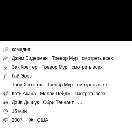
комедия
Джим Бидерман
Тревор Мур
смотреть всех
Зак Креггер
Тревор Мур
смотреть всех
Гай Эрез
Тоби Хэггерти
Тревор Мур
смотреть всех
Кэти Акана
Молли Пейдж
смотреть всех
Дэйв Дышук
Обри Теннант
…
15 мин
2007
США