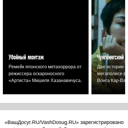
Убойный монтаж
Чунгкингский 
Ремейк японского метахоррора от
Две истории о
режиссера оскароносного
мегаполисе в
«Артиста» Мишеля Хазанавичуса.
Вонга Кар-Вая
«ВашДосуг.RU/VashDosug.RU» зарегистрировано