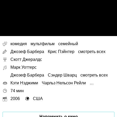
комедия
мультфильм
семейный
Джозеф Барбера
Крис Пэйнтер
смотреть всех
Скотт Джералдс
Марк Уоттерс
Джозеф Барбера
Сэндер Шварц
смотреть всех
Кэти Нэджими
Чарльз Нельсон Рейли
…
74 мин
2006
США
Напомнить о кино