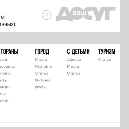
18+
 от
анных
)
СТОРАНЫ
ГОРОД
С ДЕТЬМИ
ТУРИЗМ
алог
Места
Афиша
Статьи
торанов
Рейтинги
Места
тинги
Статьи
Статьи
ывы
Фитнес-
ензии
клубы
тьи
ости