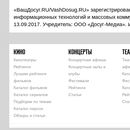
«ВашДосуг.RU/VashDosug.RU» зарегистрирован
информационных технологий и массовых комм
13.09.2017. Учредитель: ООО «Досуг-Медиа».
КИНО
КОНЦЕРТЫ
ТЕА
Кинотеатры
Концертная афиша
Теа
Рейтинги
Концертные залы и
аф
Лучшие рейтинги
клубы
Кат
фильмов
Фестивали
Фес
Каталог фильмов
Рейтинги
Кат
Каталог сериалов
Статьи
Рей
Подборки по темам
Ста
Каталог персон
Обзоры и статьи