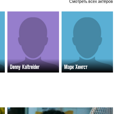
Смотреть всех актёров
Denny Kaltreider
Марк Хенгст