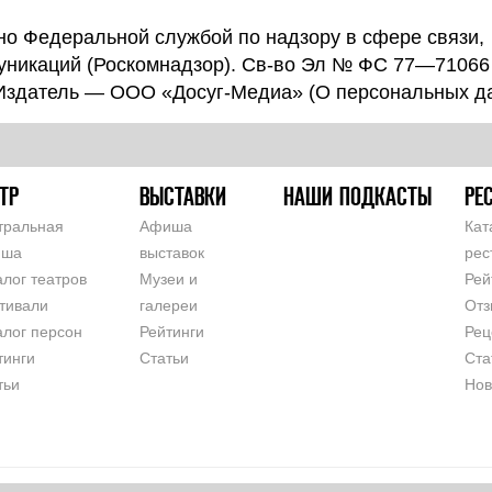
о Федеральной службой по надзору в сфере связи,
уникаций (Роскомнадзор). Св-во Эл № ФС 77—71066
 Издатель — ООО «Досуг-Медиа» (
О персональных д
ТР
ВЫСТАВКИ
НАШИ ПОДКАСТЫ
РЕ
тральная
Афиша
Кат
иша
выставок
рес
алог театров
Музеи и
Рей
тивали
галереи
Отз
алог персон
Рейтинги
Рец
тинги
Статьи
Ста
тьи
Нов