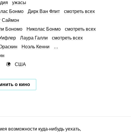
дия
ужасы
лас Бонмо
Дирк Ван Флит
смотреть всех
г Саймон
ли Бономо
Николас Бонмо
смотреть всех
Уифлер
Лаура Галли
смотреть всех
Ораскин
Ноэль Кенни
…
ин
США
мнить о кино
мея возможности куда-нибудь уехать,