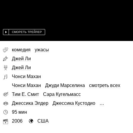
СМОРЕТЬ ТРЕЙЛЕР
комедия
ужасы
Джей Ли
Джей Ли
Чонси Махан
Чонси Махан
Джуди Марселина
смотреть всех
Тим Е. Смит
Сара Кугельмасс
Джессика Элдер
Джессика Кустодио
…
95 мин
2006
США