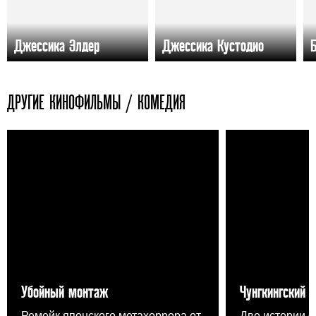
Джессика Элдер
Джессика Кустодио
ДРУГИЕ КИНОФИЛЬМЫ / КОМЕДИЯ
Убойный монтаж
Чунгкингский 
Ремейк японского метахоррора от
Две истории о