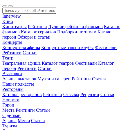
Innerview
Кино
Кинотеатры
Рейтинги
Лучшие рейтинги фильмов
Каталог
фильмов
Каталог сериалов
Подборки по темам
Каталог
персон
Обзоры и статьи
Концерты
Концертная афиша
Концертные залы и клубы
Фестивали
Рейтинги
Статьи
Театр
Театральная афиша
Каталог театров
Фестивали
Каталог
персон
Рейтинги
Статьи
Выставки
Афиша выставок
Музеи и галереи
Рейтинги
Статьи
Наши подкасты
Рестораны
Каталог ресторанов
Рейтинги
Отзывы
Рецензии
Статьи
Новости
Город
Места
Рейтинги
Статьи
С детьми
Афиша
Места
Статьи
Туризм