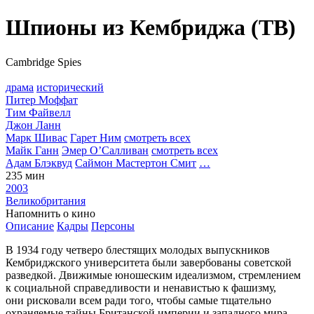
Шпионы из Кембриджа (ТВ)
Cambridge Spies
драма
исторический
Питер Моффат
Тим Файвелл
Джон Ланн
Марк Шивас
Гарет Ним
смотреть всех
Майк Ганн
Эмер О’Салливан
смотреть всех
Адам Блэквуд
Саймон Мастертон Смит
…
235 мин
2003
Великобритания
Напомнить о кино
Описание
Кадры
Персоны
В 1934 году четверо блестящих молодых выпускников
Кембриджского университета были завербованы советской
разведкой. Движимые юношеским идеализмом, стремлением
к социальной справедливости и ненавистью к фашизму,
они рисковали всем ради того, чтобы самые тщательно
охраняемые тайны Британской империи и западного мира