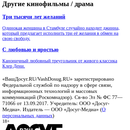
Другие кинофильмы / драма
Три тысячи лет желаний
Одинокая женщина в Стамбуле случайно находит джинна,
который предлагает исполнить три её желания в обмен на
свою свободу.
С любовью и яростью
Каноничный любовный треугольник от живого классика
Клер Дени.
«ВашДосуг.RU/VashDosug.RU» зарегистрировано
Федеральной службой по надзору в сфере связи,
информационных технологий и массовых
коммуникаций (Роскомнадзор). Св-во Эл № ФС 77—
71066 от 13.09.2017. Учредитель: ООО «Досуг-
Медиа». Издатель — ООО «Досуг-Медиа» (
О
персональных данных
)
18+