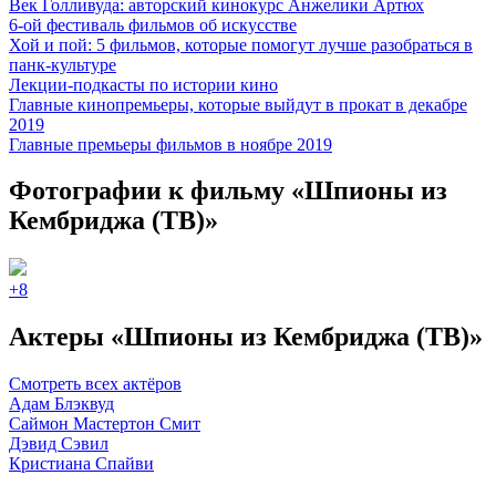
Век Голливуда: авторский кинокурс Анжелики Артюх
6-ой фестиваль фильмов об искусстве
Хой и пой: 5 фильмов, которые помогут лучше разобраться в
панк-культуре
Лекции-подкасты по истории кино
Главные кинопремьеры, которые выйдут в прокат в декабре
2019
Главные премьеры фильмов в ноябре 2019
Фотографии
к фильму «Шпионы из
Кембриджа (ТВ)»
+8
Актеры «Шпионы из Кембриджа (ТВ)»
Смотреть всех актёров
Адам Блэквуд
Саймон Мастертон Смит
Дэвид Сэвил
Кристиана Спайви