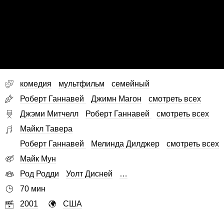
комедия
мультфильм
семейный
Роберт Ганнавей
Джимн Магон
смотреть всех
Джэми Митчелл
Роберт Ганнавей
смотреть всех
Майкл Тавера
Роберт Ганнавей
Мелинда Дилджер
смотреть всех
Майк Мун
Род Родди
Уолт Дисней
…
70 мин
2001
США