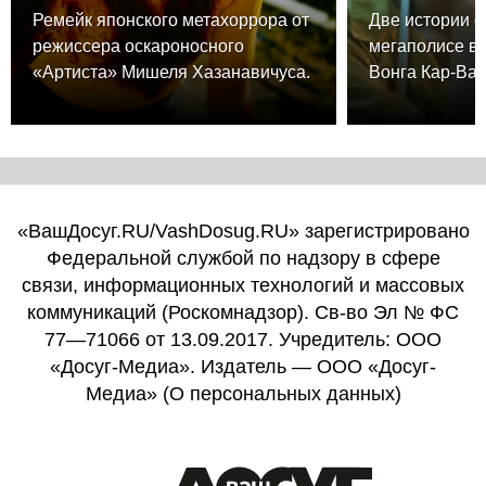
Ремейк японского метахоррора от
Две истории о
режиссера оскароносного
мегаполисе в
«Артиста» Мишеля Хазанавичуса.
Вонга Кар-Вая
«ВашДосуг.RU/VashDosug.RU» зарегистрировано
Федеральной службой по надзору в сфере
связи, информационных технологий и массовых
коммуникаций (Роскомнадзор). Св-во Эл № ФС
77—71066 от 13.09.2017. Учредитель: ООО
«Досуг-Медиа». Издатель — ООО «Досуг-
Медиа» (
О персональных данных
)