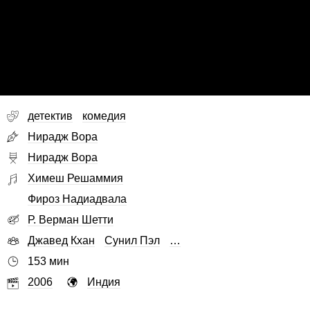
детектив
комедия
Нирадж Вора
Нирадж Вора
Химеш Решаммия
Фироз Надиадвала
Р. Верман Шетти
Джавед Кхан
Сунил Пэл
…
153 мин
2006
Индия