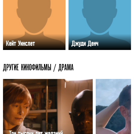
Кейт Уинслет
Джуди Денч
ДРУГИЕ КИНОФИЛЬМЫ / ДРАМА
Три тысячи лет желаний