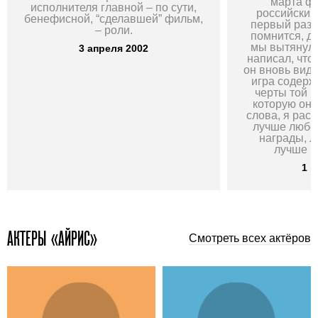
марта ф
исполнителя главной – по сути,
российский 
бенефисной, “сделавшей” фильм,
первый раз 
– роли.
помнится, ду
мы вытянули
3 апреля 2002
написал, что 
он вновь види
игра содер
черты той 
которую он 
слова, я рас
лучше любо
награды, 
лучше вс
1 м
АКТЕРЫ «АЙРИС»
Смотреть всех актёров