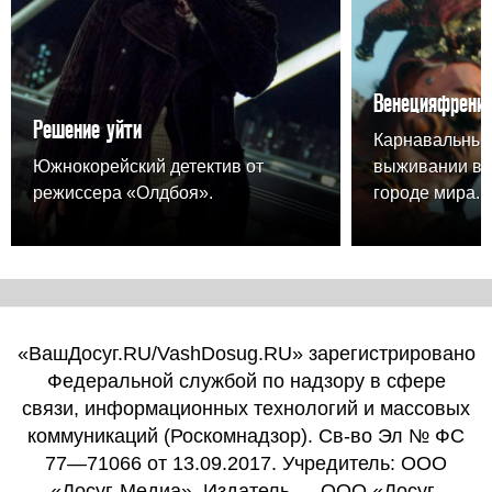
Венецияфрени
Решение уйти
Карнавальный
Южнокорейский детектив от
выживании в 
режиссера «Олдбоя».
городе мира.
«ВашДосуг.RU/VashDosug.RU» зарегистрировано
Федеральной службой по надзору в сфере
связи, информационных технологий и массовых
коммуникаций (Роскомнадзор). Св-во Эл № ФС
77—71066 от 13.09.2017. Учредитель: ООО
«Досуг-Медиа». Издатель — ООО «Досуг-