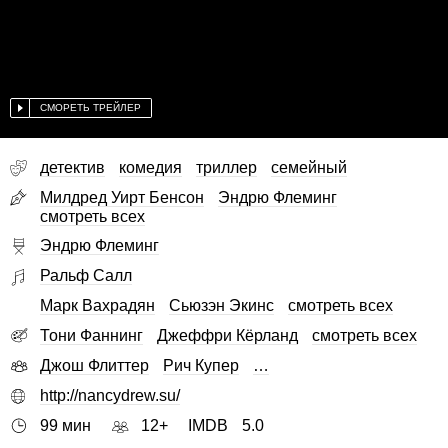
СМОРЕТЬ ТРЕЙЛЕР
детектив
комедия
триллер
семейный
Милдред Уирт Бенсон
Эндрю Флеминг
смотреть всех
Эндрю Флеминг
Ральф Салл
Марк Вахрадян
Сьюзэн Экинс
смотреть всех
Тони Фаннинг
Джеффри Кёрланд
смотреть всех
Джош Флиттер
Рич Купер
…
http://nancydrew.su/
99 мин
12+
IMDB
5.0