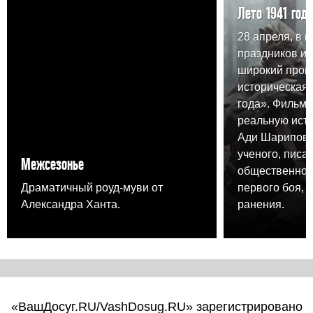
Лето 1941 года
28 апреля, в 
праздников и
широкий прока
историческая 
года». Фильм 
реальную ист
Ади Шарипова,
ученого, писа
Межсезонье
общественного
Драматичный роуд-муви от
первого боя, 
Александра Ханта.
ранения.
«ВашДосуг.RU/VashDosug.RU» зарегистрировано