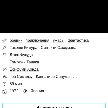
боевик
приключения
ужасы
фантастика
Такеши Кимура
Синъити Сэкидзава
Дзюн Фукуда
Томоюки Танака
Ёсифуми Хонда
Ген Симидзу
Кэнпатиро Сацума
…
89 мин
1972
Япония
Напомнить о кино