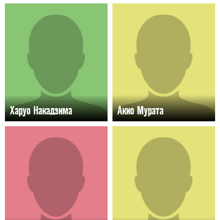
Харуо Накадзима
Акио Мурата