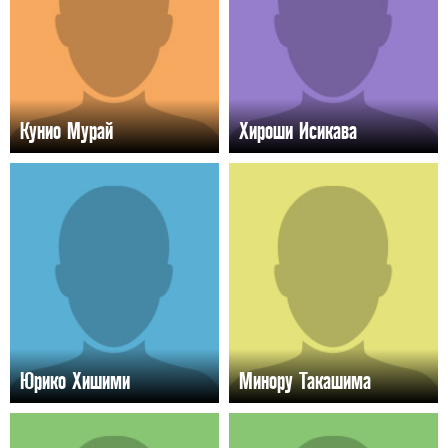
Кунио Мурай
Хироши Исикава
Юрико Хишими
Минору Такашима