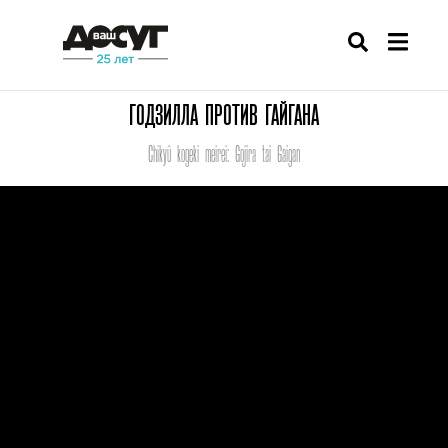
ГОДЗИЛЛА ПРОТИВ ГАЙГАНА
Chikyû kogeki meirei: Gojira tai Gaigan