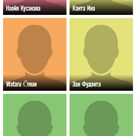
Наойя Кусакава
Канта Ина
Wataru Ômae
Зан Фудзита