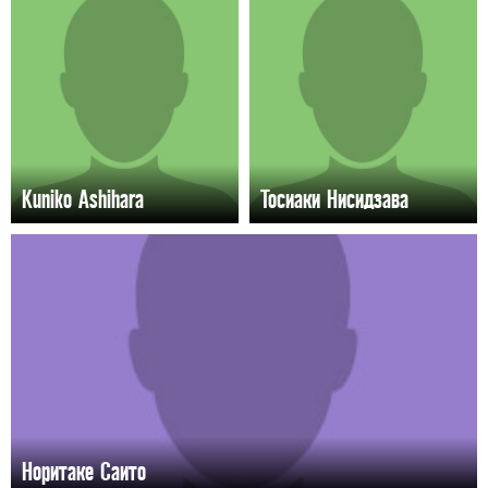
Kuniko Ashihara
Тосиаки Нисидзава
Норитаке Саито