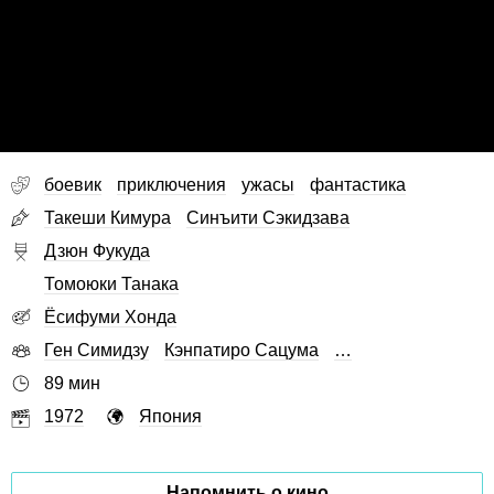
боевик
приключения
ужасы
фантастика
Такеши Кимура
Синъити Сэкидзава
Дзюн Фукуда
Томоюки Танака
Ёсифуми Хонда
Ген Симидзу
Кэнпатиро Сацума
…
89 мин
1972
Япония
Напомнить о кино