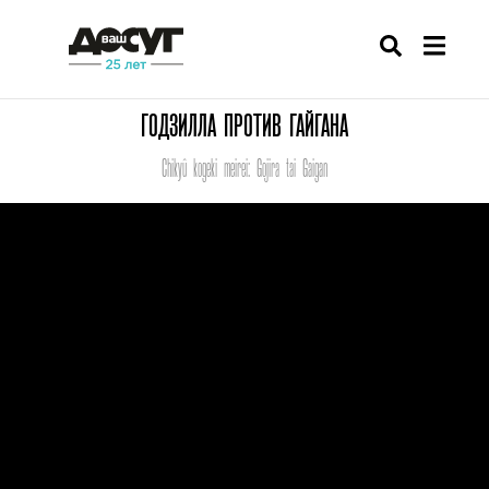
ГОДЗИЛЛА ПРОТИВ ГАЙГАНА
Chikyû kogeki meirei: Gojira tai Gaigan